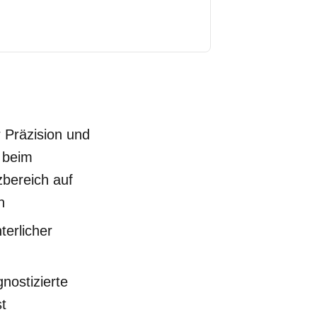
 Präzision und
 beim
zbereich auf
n
erlicher
nostizierte
st