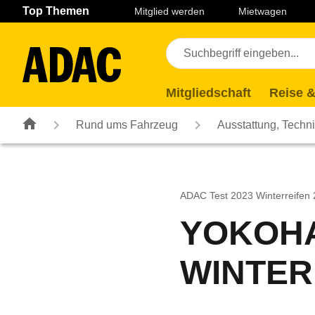
Navigation
Suche
Seiteninhalt
Fußzeile
Top Themen
Mitglied werden
Mietwagen
Mitgliedschaft
Reise &
Rund ums Fahrzeug
Ausstattung, Techn
ADAC Test 2023 Winterreifen
YOKOHA
WINTER