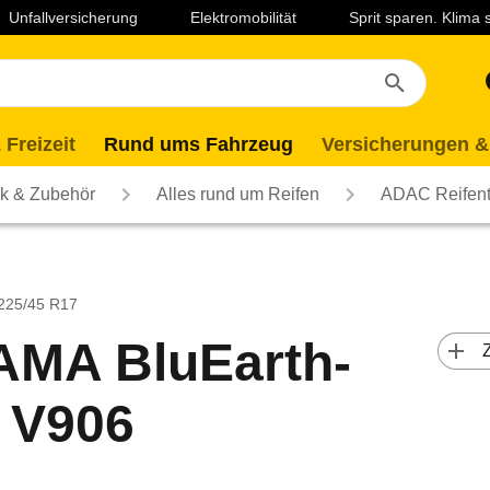
Unfallversicherung
Elektromobilität
Sprit sparen. Klima
 Freizeit
Rund ums Fahrzeug
Versicherungen &
ik & Zubehör
Alles rund um Reifen
ADAC Reifent
 225/45 R17
MA BluEarth-
 
 V906