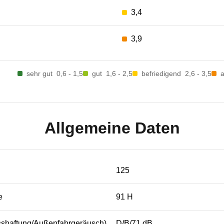
3,4
3,9
sehr gut
0,6 - 1,5
gut
1,6 - 2,5
befriedigend
2,6 - 3,5
Allgemeine Daten
125
e
91 H
sshaftung/Außenfahrgeräusch)
D/B/71 dB