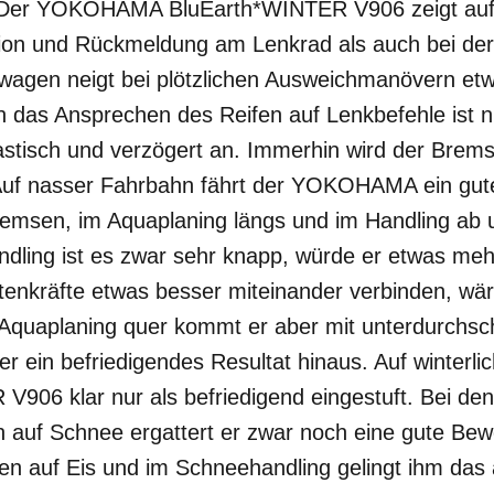
t: Der YOKOHAMA BluEarth*WINTER V906 zeigt auf
sion und Rückmeldung am Lenkrad als auch bei der
agen neigt bei plötzlichen Ausweichmanövern et
 das Ansprechen des Reifen auf Lenkbefehle ist n
lastisch und verzögert an. Immerhin wird der Brem
 Auf nasser Fahrbahn fährt der YOKOHAMA ein gute
Bremsen, im Aquaplaning längs und im Handling ab 
dling ist es zwar sehr knapp, würde er etwas mehr
tenkräfte etwas besser miteinander verbinden, wär
Aquaplaning quer kommt er aber mit unterdurchschn
r ein befriedigendes Resultat hinaus. Auf winterli
906 klar nur als befriedigend eingestuft. Bei den
uf Schnee ergattert er zwar noch eine gute Bewe
en auf Eis und im Schneehandling gelingt ihm das 