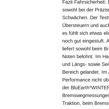
Fazit Fahrsicherhei
sowohl bei der Präzi
Schwächen. Der Testw
Übersteuern und auch
es fühlt sich etwas e
noch gut eingestuft.
liefert sowohl beim 
Noten belohnt. Im Han
und Längs- sowie Sei
Bereich gelandet. Im 
Performance nicht übe
der BluEarth*WINTER V
Bremswegmessungen a
Traktion, beim Brems