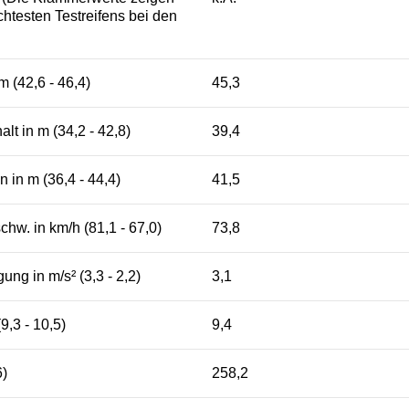
htesten Testreifens bei den
 (42,6 - 46,4)
45,3
lt in m (34,2 - 42,8)
39,4
 in m (36,4 - 44,4)
41,5
w. in km/h (81,1 - 67,0)
73,8
ng in m/s² (3,3 - 2,2)
3,1
9,3 - 10,5)
9,4
6)
258,2