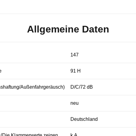
Allgemeine Daten
147
e
91 H
sshaftung/Außenfahrgeräusch)
D/C/72 dB
neu
Deutschland
s (Die Klammerwerte zeigen
k.A.