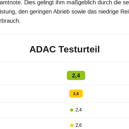
amtnote. Dies gelingt ihm maßgeblich durch die s
eistung, den geringen Abrieb sowie das niedrige R
erbrauch.
ADAC Testurteil
2,4
2,6
2,4
2,6