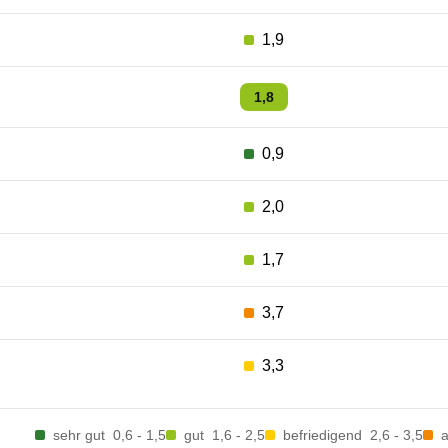
1,9
1,8
0,9
2,0
1,7
3,7
3,3
sehr gut
0,6 - 1,5
gut
1,6 - 2,5
befriedigend
2,6 - 3,5