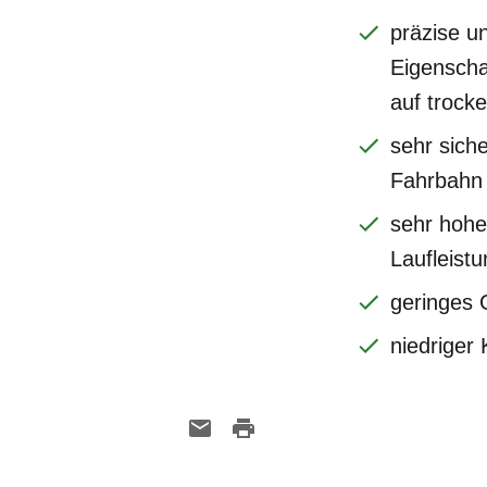
präzise u
Eigenscha
auf trock
sehr siche
Fahrbahn
sehr hohe
Laufleistu
geringes 
niedriger 