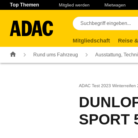
Navigation
Suche
Seiteninhalt
Fußzeile
Top Themen
Mitglied werden
Mietwagen
Mitgliedschaft
Reise &
Rund ums Fahrzeug
Ausstattung, Techn
ADAC Test 2023 Winterreifen
DUNLOP
SPORT 