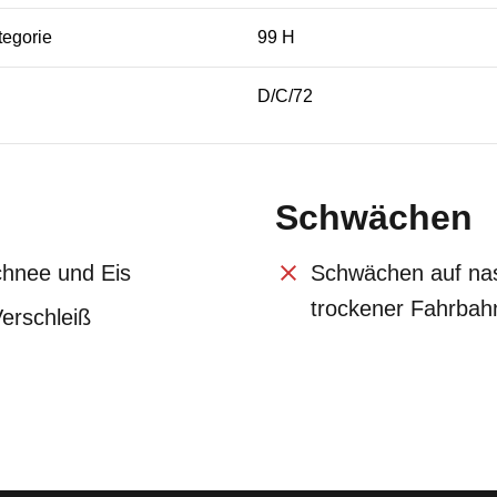
tegorie
99 H
D/C/72
Schwächen
chnee und Eis
Schwächen auf na
trockener Fahrbah
Verschleiß