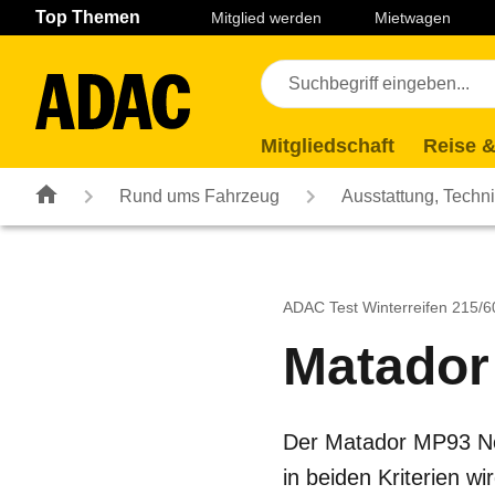
Navigation
Suche
Seiteninhalt
Fußzeile
Top Themen
Mitglied werden
Mietwagen
Mitgliedschaft
Reise &
Rund ums Fahrzeug
Ausstattung, Techn
ADAC Test Winterreifen 215/
Matador
Der Matador MP93 No
in beiden Kriterien w