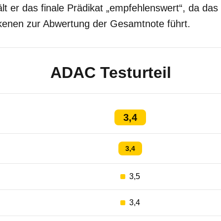
lt er das finale Prädikat „empfehlenswert“, da das
kenen zur Abwertung der Gesamtnote führt.
ADAC Testurteil
3,4
3,4
3,5
3,4