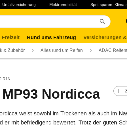
Unfallversicherung
Elektromobilität
Sprit sparen. Klima
 Freizeit
Rund ums Fahrzeug
Versicherungen &
ik & Zubehör
Alles rund um Reifen
ADAC Reifent
60 R16
 MP93 Nordicca
 
rdicca weist sowohl im Trockenen als auch im N
ird er mit befriedigend bewertet. Trotz der guten S