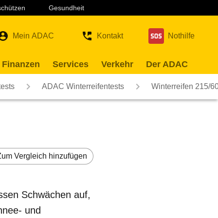
 schützen
Gesundheit
Mein ADAC
Kontakt
Nothilfe
 Finanzen
Services
Verkehr
Der ADAC
ests
ADAC Winterreifentests
Winterreifen 215/
Zum Vergleich hinzufügen
assen Schwächen auf,
chnee- und