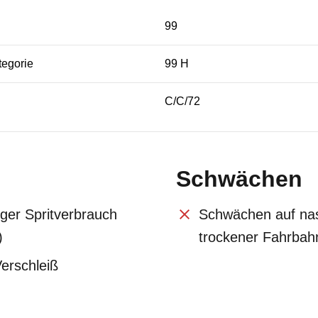
99
tegorie
99 H
C/C/72
Schwächen
nger Spritverbrauch
Schwächen auf na
)
trockener Fahrbah
Verschleiß