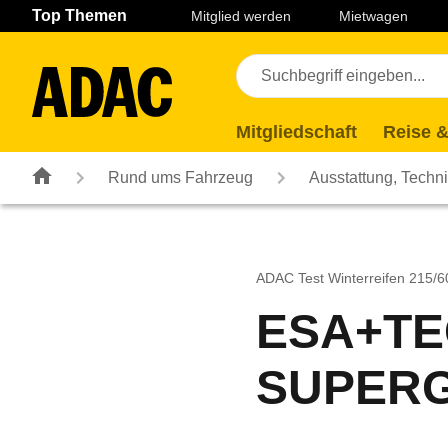
Navigation
Suche
Seiteninhalt
Fußzeile
Top Themen
Mitglied werden
Mietwagen
Mitgliedschaft
Reise &
Rund ums Fahrzeug
Ausstattung, Techn
ADAC Test Winterreifen 215/
ESA+T
SUPERG