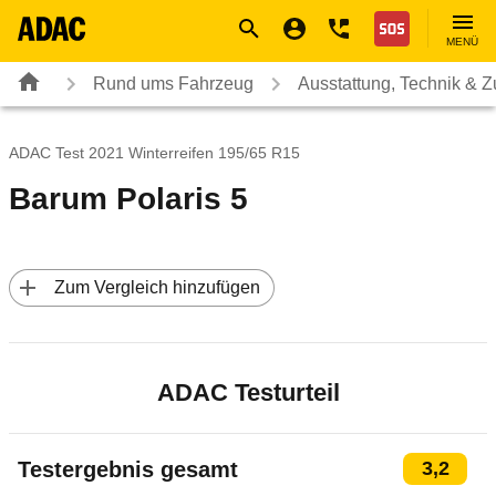
Navigation
Suche
Seiteninhalt
Fußzeile
Nothilfe
MENÜ
Rund ums Fahrzeug
Ausstattung, Technik & 
ADAC Test 2021 Winterreifen 195/65 R15
Barum Polaris 5
 Zum Vergleich hinzufügen
ADAC Testurteil
Testergebnis gesamt
3,2