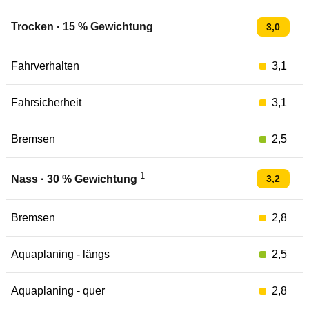
Trocken
·
15
% Gewichtung
3,0
Fahrverhalten
3,1
Fahrsicherheit
3,1
Bremsen
2,5
1
3,2
Nass
·
30
% Gewichtung
Bremsen
2,8
Aquaplaning - längs
2,5
Aquaplaning - quer
2,8