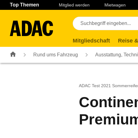
Navigation
Suche
Seiteninhalt
Fußzeile
Top Themen
Mitglied werden
Mietwagen
Mitgliedschaft
Reise &
Rund ums Fahrzeug
Ausstattung, Techn
ADAC Test 2021 Sommerreife
Continen
Premium