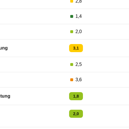
2,8
1,4
2,0
ung
3,1
2,5
3,6
tung
1,8
2,0