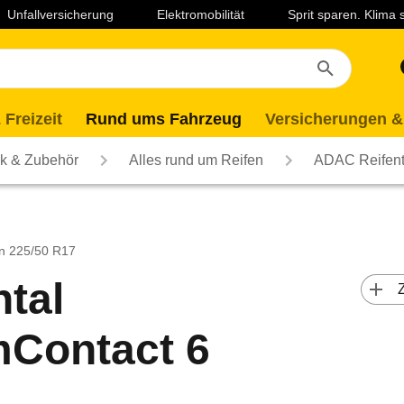
Unfallversicherung
Elektromobilität
Sprit sparen. Klima
 Freizeit
Rund ums Fahrzeug
Versicherungen &
ik & Zubehör
Alles rund um Reifen
ADAC Reifent
n 225/50 R17
tal
 
Contact 6