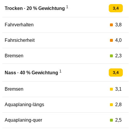
1
3,4
Trocken
·
20
% Gewichtung
Fahrverhalten
3,8
Fahrsicherheit
4,0
Bremsen
2,3
1
3,4
Nass
·
40
% Gewichtung
Bremsen
3,1
Aquaplaning-längs
2,8
Aquaplaning-quer
2,5