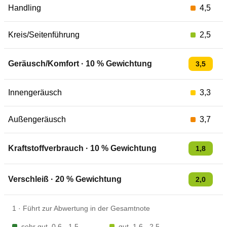
Handling
4,5
Kreis/Seitenführung
2,5
Geräusch/Komfort
·
10
% Gewichtung
3,5
Innengeräusch
3,3
Außengeräusch
3,7
Kraftstoffverbrauch
·
10
% Gewichtung
1,8
Verschleiß
·
20
% Gewichtung
2,0
1
·
Führt zur Abwertung in der Gesamtnote
sehr gut
0,6 - 1,5
gut
1,6 - 2,5