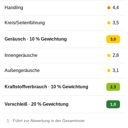
Handling
4,4
Kreis/Seitenführung
3,5
Geräusch
·
10
% Gewichtung
3,0
Innengeräusche
2,8
Außengeräusche
3,1
Kraftstoffverbrauch
·
10
% Gewichtung
2,3
Verschleiß
·
20
% Gewichtung
1,0
1
·
Führt zur Abwertung in der Gesamtnote