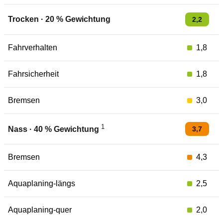
Trocken
·
20
% Gewichtung
2,2
Fahrverhalten
1,8
Fahrsicherheit
1,8
Bremsen
3,0
1
3,7
Nass
·
40
% Gewichtung
Bremsen
4,3
Aquaplaning-längs
2,5
Aquaplaning-quer
2,0