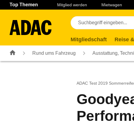
Navigation
Suche
Seiteninhalt
Fußzeile
Top Themen
Mitglied werden
Mietwagen
Mitgliedschaft
Reise &
Rund ums Fahrzeug
Ausstattung, Techn
ADAC Test 2019 Sommerreife
Goodyear
Perform