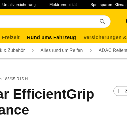
Unfallversicherung
Elektromobilität
Sprit sparen. Klima
 Freizeit
Rund ums Fahrzeug
Versicherungen &
ik & Zubehör
Alles rund um Reifen
ADAC Reifent
n 185/65 R15 H
 EfficientGrip
 
ance