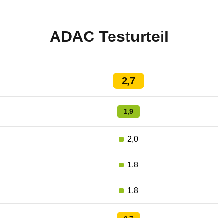
ADAC Testurteil
2,7
1,9
2,0
1,8
1,8