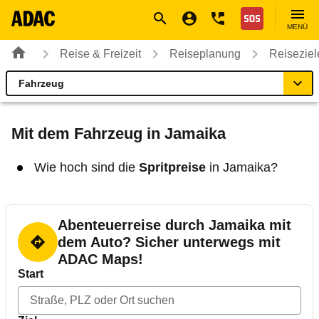
Navigation
Suche
Seiteninhalt
Fußzeile
Nothilfe
MENÜ
Reise & Freizeit
Reiseplanung
Reiseziel
Fahrzeug
Jamaika
Reiseziel
Mit dem Fahrzeug in Jamaika
Einreise
Wie hoch sind die
Spritpreise
in Jamaika?
Fahrzeug
Abenteuerreise durch Jamaika mit
Gut zu wissen
dem Auto? Sicher unterwegs mit
ADAC Maps!
Start