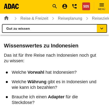
Navigation
Suche
Seiteninhalt
Fußzeile
Nothilfe
MENÜ
Reise & Freizeit
Reiseplanung
Reiseziel
Gut zu wissen
Indonesien
Reiseziel
Wissenswertes zu Indonesien
Beste Reisezeit
Das ist für Ihre Reise nach Indonesien noch gut
zu wissen:
Einreise
Welche
Vorwahl
hat Indonesien?
Fahrzeug
Welche
Währung
gibt es in Indonesien und
wie kann ich bezahlen?
Gut zu wissen
Brauche ich einen
Adapter
für die
Steckdose?