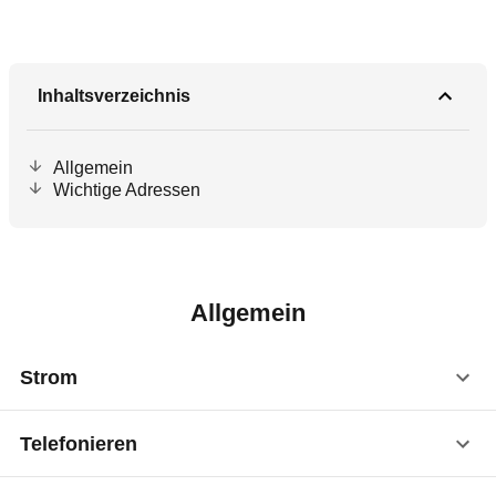
Inhaltsverzeichnis
Allgemein
Wichtige Adressen
Allgemein
Strom
Netzspannung
Telefonieren
Die Netzspannung beträgt 127 oder 230 Volt bei