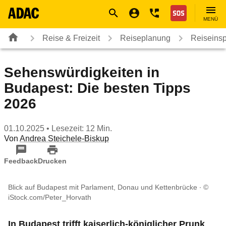
Navigation
Suche
Seiteninhalt
Fußzeile
Nothilfe
MENÜ
Reise & Freizeit
Reiseplanung
Reiseinsp
Sehenswürdigkeiten in
Budapest: Die besten Tipps
2026
01.10.2025
• Lesezeit: 12 Min.
Von
Andrea Steichele-Biskup
Feedback
Drucken
Blick auf Budapest mit Parlament, Donau und Kettenbrücke
©
iStock.com/Peter_Horvath
In Budapest trifft kaiserlich-königlicher Prunk