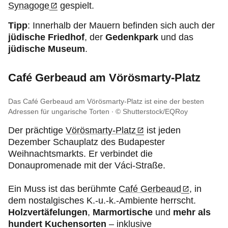
Synagoge
gespielt.
Tipp
: Innerhalb der Mauern befinden sich auch der
jüdische Friedhof
, der
Gedenkpark
und das
jüdische Museum
.
Café Gerbeaud am Vörösmarty-Platz
Das Café Gerbeaud am Vörösmarty-Platz ist eine der besten
Adressen für ungarische Torten
© Shutterstock/EQRoy
Der prächtige
Vörösmarty-Platz
ist jeden
Dezember Schauplatz des Budapester
Weihnachtsmarkts. Er verbindet die
Donaupromenade mit der Váci-Straße.
Ein Muss ist das berühmte
Café Gerbeaud
, in
dem nostalgisches K.-u.-k.-Ambiente herrscht.
Holzvertäfelungen
,
Marmortische
und
mehr als
hundert Kuchensorten
– inklusive