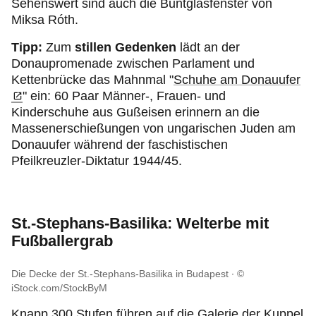
Sehenswert sind auch die Buntglasfenster von
Miksa Róth.
Tipp:
Zum
stillen Gedenken
lädt an der
Donaupromenade zwischen Parlament und
Kettenbrücke das Mahnmal "
Schuhe am Donauufer
" ein: 60 Paar Männer-, Frauen- und
Kinderschuhe aus Gußeisen erinnern an die
Massenerschießungen von ungarischen Juden am
Donauufer während der faschistischen
Pfeilkreuzler-Diktatur 1944/45.
St.-Stephans-Basilika: Welterbe mit
Fußballergrab
Die Decke der St.-Stephans-Basilika in Budapest
©
iStock.com/StockByM
Knapp 300 Stufen führen auf die Galerie der Kuppel