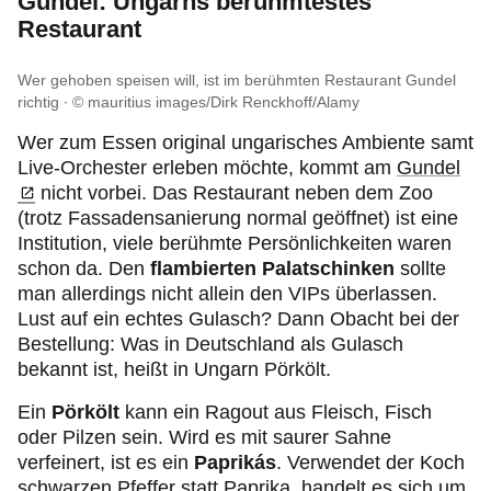
Gundel: Ungarns berühmtestes
Restaurant
Wer gehoben speisen will, ist im berühmten Restaurant Gundel
richtig
© mauritius images/Dirk Renckhoff/Alamy
Wer zum Essen original ungarisches Ambiente samt
Live-Orchester erleben möchte, kommt am
Gundel
nicht vorbei. Das Restaurant neben dem Zoo
(trotz Fassadensanierung normal geöffnet) ist eine
Institution, viele berühmte Persönlichkeiten waren
schon da. Den
flambierten Palatschinken
sollte
man allerdings nicht allein den VIPs überlassen.
Lust auf ein echtes Gulasch? Dann Obacht bei der
Bestellung: Was in Deutschland als Gulasch
bekannt ist, heißt in Ungarn Pörkölt.
Ein
Pörkölt
kann ein Ragout aus Fleisch, Fisch
oder Pilzen sein. Wird es mit saurer Sahne
verfeinert, ist es ein
Paprikás
. Verwendet der Koch
schwarzen Pfeffer statt Paprika, handelt es sich um