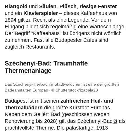
Blattgold
und
Säulen
,
Plüsch
,
riesige Fenster
und ein
Klavierspieler
– dieses Kaffeehaus von
1894 gilt zu Recht als eine Legende. Vor dem
Eingang bildet sich regelmäßig eine Warteschlange.
Der Begriff "Kaffeehaus" ist übrigens nicht wörtlich
zu nehmen. Fast alle Budapester Cafés sind
zugleich Restaurants.
Széchenyi-Bad: Traumhafte
Thermenanlage
Das Széchenyi-Heilbad im Stadtwäldchen ist eine der größten
Badeanstalten Europas
© Shutterstock/Izabela23
Budapest ist mit seinen
zahlreichen Heil
-
und
Thermalbädern
die größte Kurstadt Europas.
Neben dem Gellért-Bad (geschlossen wegen
Renovierung bis 2028) gilt das
Széchenyi-Bad
als
prachtvollste Therme. Die palastartige, 1913