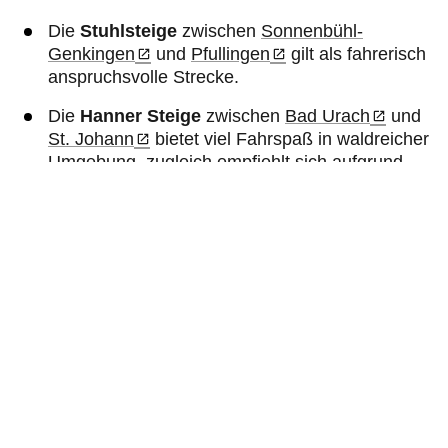
Die
Stuhlsteige
zwischen
Sonnenbühl-
Genkingen
und
Pfullingen
gilt als fahrerisch
anspruchsvolle Strecke.
Die
Hanner Steige
zwischen
Bad Urach
und
St. Johann
bietet viel Fahrspaß in waldreicher
Umgebung, zugleich empfiehlt sich aufgrund
der schmalen Strecke und einiger
unübersichtlicher Passagen eine besonders
umsichtige Fahrweise.
Karte & Download als GPX
Herunterladen & nachfahren
: Die
Tour
"Durch die Mitte der Alb" im GPX-Format
als Download für gängige
Navigationssysteme oder Navi-Apps
Detaillierter Routenverlauf inkl.