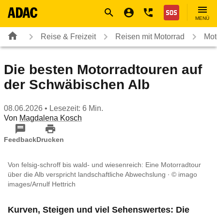
Navigation
Suche
Seiteninhalt
Fußzeile
Nothilfe
MENÜ
Reise & Freizeit
Reisen mit Motorrad
Mot
Die besten Motorradtouren auf
der Schwäbischen Alb
08.06.2026
• Lesezeit: 6 Min.
Von
Magdalena Kosch
Feedback
Drucken
Von felsig-schroff bis wald- und wiesenreich: Eine Motorradtour
über die Alb verspricht landschaftliche Abwechslung
© imago
images/Arnulf Hettrich
Kurven, Steigen und viel Sehenswertes: Die