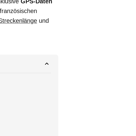
nklusive
GPS-Daten
 französischen
Streckenlänge
und