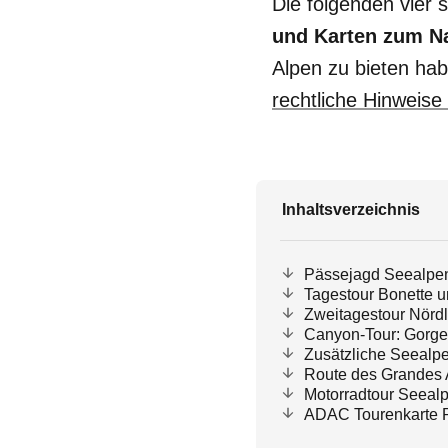
Die folgenden vier 
und Karten
zum N
Alpen zu bieten ha
rechtliche Hinweise
Inhaltsverzeichnis
Pässejagd Seealpe
Tagestour Bonette u
Zweitagestour Nörd
Canyon-Tour: Gorge
Zusätzliche Seealp
Route des Grandes 
Motorradtour Seealp
ADAC Tourenkarte P