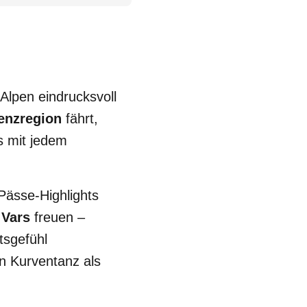
Alpen eindrucksvoll
renzregion
fährt,
s mit jedem
Pässe-Highlights
 Vars
freuen –
tsgefühl
n Kurventanz als