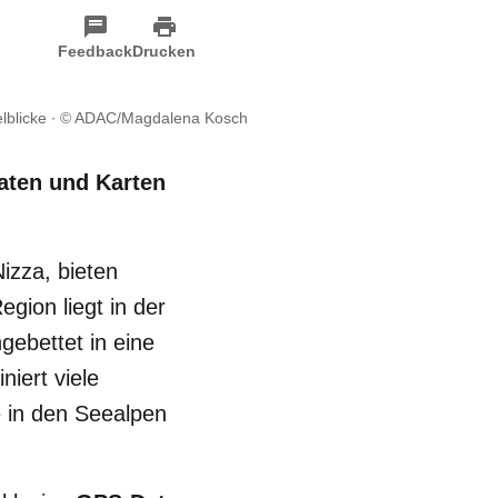
Feedback
Drucken
lblicke
© ADAC/Magdalena Kosch
aten und Karten
izza, bieten
egion liegt in der
ebettet in eine
iert viele
e in den Seealpen