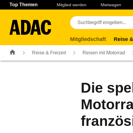
Navigation
Suche
Seiteninhalt
Fußzeile
Top Themen
Mitglied werden
Mietwagen
Mitgliedschaft
Reise &
Reise & Freizeit
Reisen mit Motorrad
Die spe
Motorra
französ