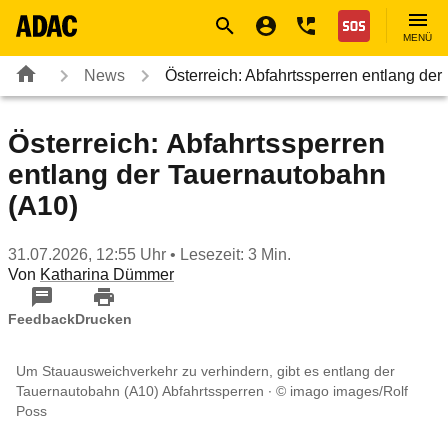
Navigation
Suche
Seiteninhalt
Fußzeile
Nothilfe
MENÜ
News
Österreich: Abfahrtssperren entlang der
Österreich: Abfahrtssperren
entlang der Tauernautobahn
(A10)
31.07.2026, 12:55 Uhr
• Lesezeit: 3 Min.
Von
Katharina Dümmer
Feedback
Drucken
Um Stauausweichverkehr zu verhindern, gibt es entlang der
Tauernautobahn (A10) Abfahrtssperren
© imago images/Rolf
Poss