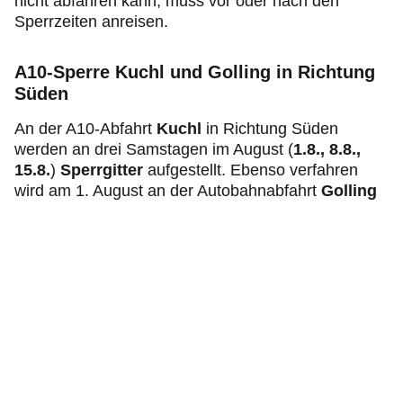
nicht abfahren kann, muss vor oder nach den
Sperrzeiten anreisen.
A10-Sperre Kuchl und Golling in Richtung
Süden
An der A10-Abfahrt
Kuchl
in Richtung Süden
werden an drei Samstagen im August (
1.8., 8.8.,
15.8.
)
Sperrgitter
aufgestellt. Ebenso verfahren
wird am
1. August an der Autobahnabfahrt
Golling
in Richtung Süden. Wer an den betroffenen Tagen
von Norden nach Kuchl oder Golling will, muss
spätestens in Hallein die Tauernautobahn verlassen
und zur Salzachtalstraße (B159) abfahren.
Ebenfalls gesperrt werden an den drei Tagen die
Auffahrten Golling und Kuchl.
A10-Sperre bei Pfarrwerfen in Richtung
Norden