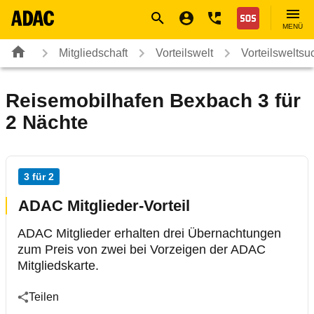
Navigation
Suche
Seiteninhalt
Fußzeile
Nothilfe
MENÜ
Mitgliedschaft
Vorteilswelt
Vorteilsweltsu
Reisemobilhafen Bexbach 3 für
2 Nächte
3 für 2
ADAC Mitglieder-Vorteil
ADAC Mitglieder erhalten drei Übernachtungen
zum Preis von zwei bei Vorzeigen der ADAC
Mitgliedskarte.
Teilen