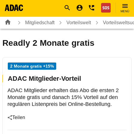
Navigation
Suche
Seiteninhalt
Fußzeile
Nothilfe
MENÜ
Mitgliedschaft
Vorteilswelt
Vorteilsweltsu
Readly 2 Monate gratis
2 Monate gratis +15%
ADAC Mitglieder-Vorteil
ADAC Mitglieder erhalten das Abo die ersten 2
Monate gratis und danach 15% Vorteil auf den
regulären Listenpreis bei Online-Bestellung.
Teilen