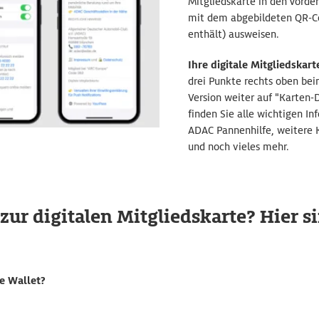
Mitgliedskarte in den Vorde
mit dem abgebildeten QR-C
enthält) ausweisen.
Ihre digitale Mitgliedska
drei Punkte rechts oben bei
Version weiter auf "Karten-
finden Sie alle wichtigen I
ADAC Pannenhilfe, weitere
und noch vieles mehr.
zur digitalen Mitgliedskarte? Hier s
e Wallet?
p, die Sie sich wie einen „digitalen Geldbeutel“ vorstellen können. A
ls "virtuelles Objekt" in Ihrem Smartphone ablegen. Apple hat's erf