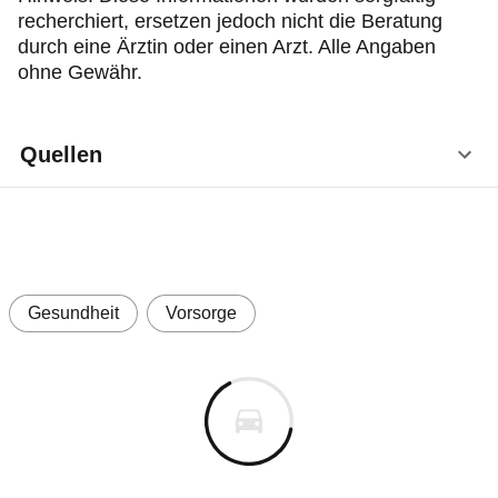
recherchiert, ersetzen jedoch nicht die Beratung
durch eine Ärztin oder einen Arzt. Alle Angaben
ohne Gewähr.
Quellen
Institut für Qualität und Wirtschaftlichkeit im
Gesundheitswesen: Zeckenstich, Stand 4/2025,
unter:
https://www.gesundheitsinformation.de/was-
Gesundheit
Vorsorge
sind-zecken-und-wie-entfernt-man-sie.html
(Abruf: 7.4.2026).
Bundesministerium Soziales, Gesundheit,
Pflege und Konsumentenschutz, Stand 7/2025,
unter:
https://www.gesundheit.gv.at/krankheiten/immu