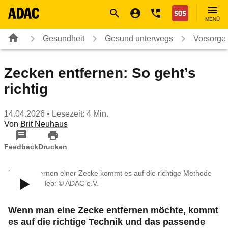
Navigation
Suche
Seiteninhalt
Fußzeile
Nothilfe
MENÜ
Gesundheit
Gesund unterwegs
Vorsorge
Zecken entfernen: So geht’s
richtig
14.04.2026
• Lesezeit: 4 Min.
Von
Brit Neuhaus
Feedback
Drucken
Beim Entfernen einer Zecke kommt es auf die richtige Methode
an ∙ Bild/Video: © ADAC e.V.
Wenn man eine Zecke entfernen möchte, kommt
es auf die richtige Technik und das passende