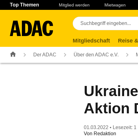
Navigation
Suche
Seiteninhalt
Fußzeile
Top Themen
Mitglied werden
Mietwagen
Mitgliedschaft
Reise &
Der ADAC
Über den ADAC e.V.
Ukraine
Aktion 
01.03.2022
• Lesezeit: 1
Von
Redaktion