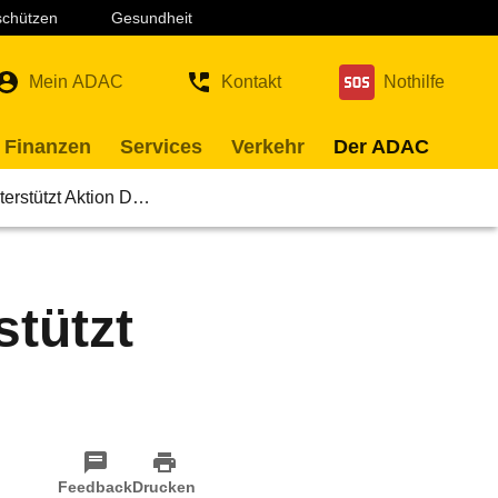
 schützen
Gesundheit
Mein ADAC
Kontakt
Nothilfe
 Finanzen
Services
Verkehr
Der ADAC
erstützt Aktion D…
tützt
Feedback
Drucken