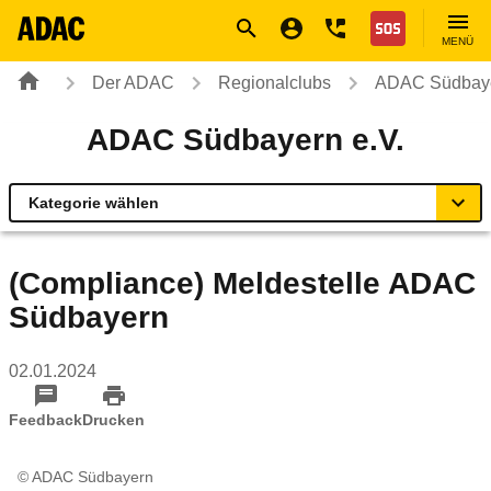
Navigation
Suche
Seiteninhalt
Fußzeile
Nothilfe
MENÜ
Der ADAC
Regionalclubs
ADAC Südbaye
ADAC Südbayern e.V.
Kategorie wählen
Übersicht
(Compliance) Meldestelle ADAC
Südbayern
Geschäftsstellen & Reisebüros
02.01.2024
Verkehr & Mobilität
Feedback
Drucken
Sicherheit
© ADAC Südbayern