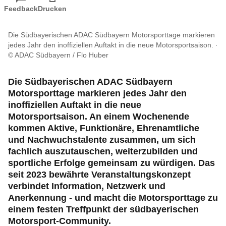
Reise & Freizeit
Feedback
Drucken
Motorsport & Ortsclubs
Die Südbayerischen ADAC Südbayern Motorsporttage markieren
jedes Jahr den inoffiziellen Auftakt in die neue Motorsportsaison.
© ADAC Südbayern / Flo Huber
Ihr ADAC Südbayern e.V.
Die Südbayerischen ADAC Südbayern
Motorsporttage markieren jedes Jahr den
inoffiziellen Auftakt in die neue
Motorsportsaison. An einem Wochenende
kommen Aktive, Funktionäre, Ehrenamtliche
und Nachwuchstalente zusammen, um sich
fachlich auszutauschen, weiterzubilden und
sportliche Erfolge gemeinsam zu würdigen. Das
seit 2023 bewährte Veranstaltungskonzept
verbindet Information, Netzwerk und
Anerkennung - und macht die Motorsporttage zu
einem festen Treffpunkt der südbayerischen
Motorsport-Community.