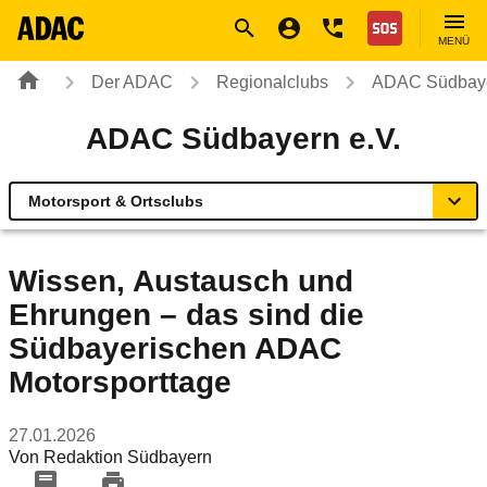
Navigation
Suche
Seiteninhalt
Fußzeile
Nothilfe
MENÜ
Der ADAC
Regionalclubs
ADAC Südbaye
ADAC Südbayern e.V.
Motorsport & Ortsclubs
Übersicht
Wissen, Austausch und
Ehrungen – das sind die
Geschäftsstellen & Reisebüros
Südbayerischen ADAC
Verkehr & Mobilität
Motorsporttage
Sicherheit
27.01.2026
Von
Redaktion Südbayern