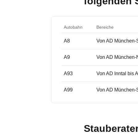
folgenden 
Autobahn
Bereiche
A8
Von AD München-Sü
A9
Von AD München-No
A93
Von AD Inntal bis 
A99
Von AD München-S
Stauberate