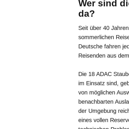
Wer sind d
da?
Seit über 40 Jahre
sommerlichen Reisew
Deutsche fahren j
Reisenden aus dem 
Die 18 ADAC Staube
im Einsatz sind, ge
von möglichen Ausw
benachbarten Auslan
der Umgebung reich
eines vollen Reser