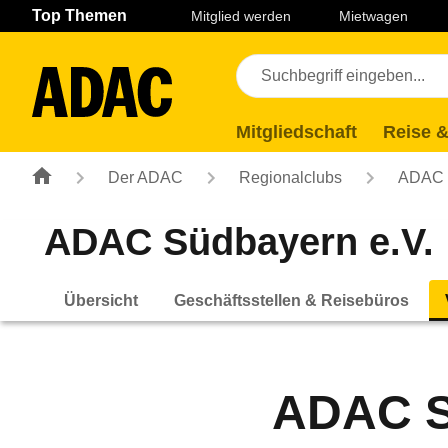
Navigation
Suche
Seiteninhalt
Fußzeile
Top Themen
Mitglied werden
Mietwagen
Mitgliedschaft
Reise &
Der ADAC
Regionalclubs
ADAC 
ADAC Südbayern e.V.
Übersicht
Geschäftsstellen & Reisebüros
ADAC St