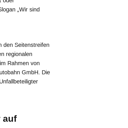
t oder
logan „Wir sind
den Seitenstreifen
n regionalen
n im Rahmen von
 Autobahn GmbH. Die
fallbeteiligter
 auf