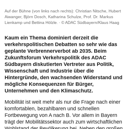
Reise & Freizeit
Auf der Bühne (von links nach rechts): Christian Nitsche, Hubert
Aiwanger, Björn Dosch, Katharina Schulze, Prof. Dr. Markus
Motorsport & Ortsclubs
Lienkamp und Bettina Hölzle.
© ADAC Südbayern/Klaus Haag
Ihr ADAC Südbayern e.V.
Kaum ein Thema dominiert derzeit die
verkehrspolitischen Debatten so sehr wie das
geplante Verbrennerverbot ab 2035. Beim
Zukunftsforum Verkehrspolitik des ADAC
Südbayern diskutierten Vertreter aus Politik,
Wissenschaft und Industrie über die
Hintergründe, den wachsenden Widerstand und
mögliche Konsequenzen für Bürger,
Unternehmen und den Klimaschutz.
Mobilität ist weit mehr als nur die Frage nach einer
komfortablen, bezahlbaren und schnellen
Fortbewegung von A nach B. Vor allem in Bayern
trägt der Mobilitätssektor auch zum wirtschaftlichen
Wohlstand der Bevölkerung bei. Neben den großen