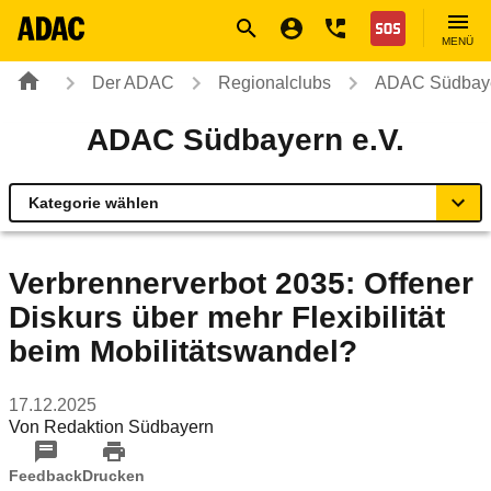
Navigation
Suche
Seiteninhalt
Fußzeile
Nothilfe
MENÜ
Der ADAC
Regionalclubs
ADAC Südbaye
ADAC Südbayern e.V.
Kategorie wählen
Übersicht
Verbrennerverbot 2035: Offener
Diskurs über mehr Flexibilität
Geschäftsstellen & Reisebüros
beim Mobilitätswandel?
Verkehr & Mobilität
17.12.2025
Von
Redaktion Südbayern
Sicherheit
Feedback
Drucken