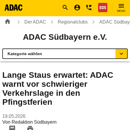
Navigation
Suche
Seiteninhalt
Fußzeile
Nothilfe
MENÜ
Der ADAC
Regionalclubs
ADAC Südbaye
ADAC Südbayern e.V.
Kategorie wählen
Übersicht
Lange Staus erwartet: ADAC
warnt vor schwieriger
Geschäftsstellen & Reisebüros
Verkehrslage in den
Verkehr & Mobilität
Pfingstferien
Sicherheit
19.05.2026
Von
Redaktion Südbayern