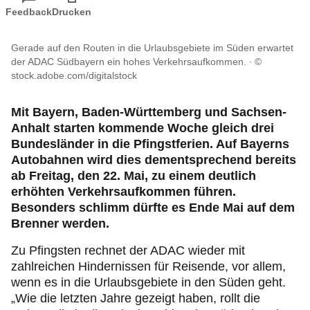
Reise & Freizeit
Feedback
Drucken
Motorsport & Ortsclubs
Gerade auf den Routen in die Urlaubsgebiete im Süden erwartet
der ADAC Südbayern ein hohes Verkehrsaufkommen.
©
stock.adobe.com/digitalstock
Ihr ADAC Südbayern e.V.
Mit Bayern, Baden-Württemberg und Sachsen-
Anhalt starten kommende Woche gleich drei
Bundesländer in die Pfingstferien. Auf Bayerns
Autobahnen wird dies dementsprechend bereits
ab Freitag, den 22. Mai, zu einem deutlich
erhöhten Verkehrsaufkommen führen.
Besonders schlimm dürfte es Ende Mai auf dem
Brenner werden.
Zu Pfingsten rechnet der ADAC wieder mit
zahlreichen Hindernissen für Reisende, vor allem,
wenn es in die Urlaubsgebiete in den Süden geht.
„Wie die letzten Jahre gezeigt haben, rollt die