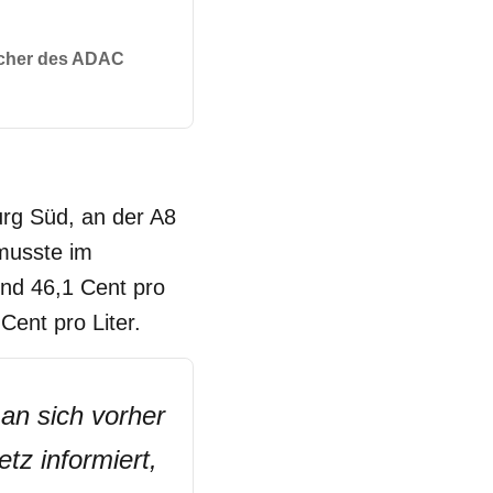
recher des ADAC
urg Süd, an der A8
 musste im
und 46,1 Cent pro
ent pro Liter.
man sich vorher
tz informiert,