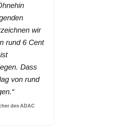
Ohnehin
igenden
rzeichnen wir
on rund 6 Cent
ist
iegen. Dass
lag von rund
gen.
“
recher des ADAC