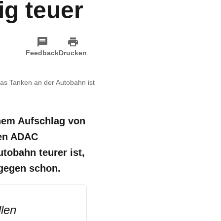
g teuer
Feedback
Drucken
Das Tanken an der Autobahn ist
nem Aufschlag von
ten ADAC
tobahn teurer ist,
agegen schon.
len