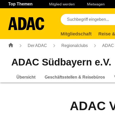
Navigation
Suche
Seiteninhalt
Fußzeile
Top Themen
Mitglied werden
Mietwagen
Mitgliedschaft
Reise &
Der ADAC
Regionalclubs
ADAC 
ADAC Südbayern e.V.
Übersicht
Geschäftsstellen & Reisebüros
ADAC Ve