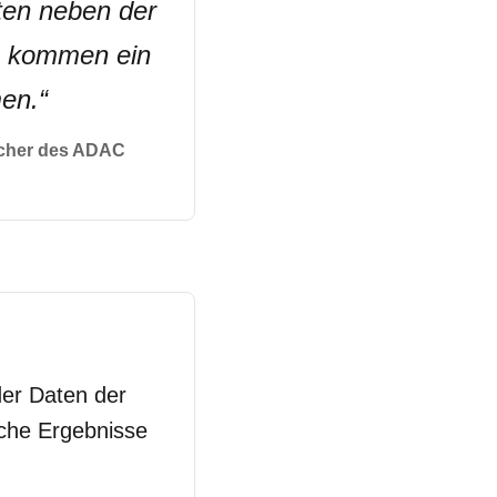
ten neben der
ng kommen ein
men.
“
recher des ADAC
der Daten der
iche Ergebnisse