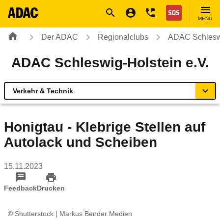
Navigation
Suche
Seiteninhalt
Fußzeile
Nothilfe
MENÜ
Der ADAC
Regionalclubs
ADAC Schleswi
ADAC Schleswig-Holstein e.V.
Verkehr & Technik
Übersicht
Honigtau - Klebrige Stellen auf
Autolack und Scheiben
Geschäftsstellen & Reisebüros
15.11.2023
Touristik & Events
Feedback
Drucken
Verkehr & Technik
© Shutterstock | Markus Bender Medien