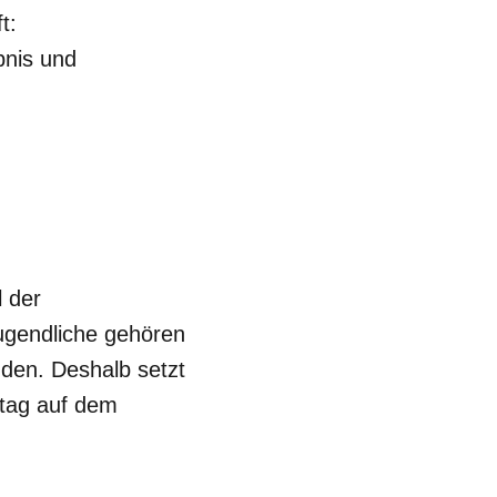
t:
bnis und
l der
ugendliche gehören
den. Deshalb setzt
ltag auf dem