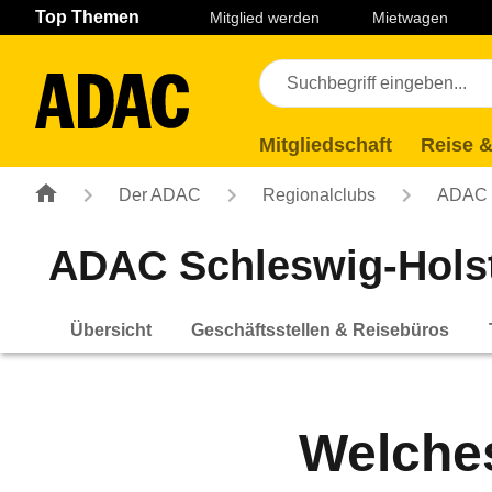
Navigation
Suche
Seiteninhalt
Fußzeile
Top Themen
Mitglied werden
Mietwagen
Mitgliedschaft
Reise &
Der ADAC
Regionalclubs
ADAC S
ADAC Schleswig-Holst
Übersicht
Geschäftsstellen & Reisebüros
Welches