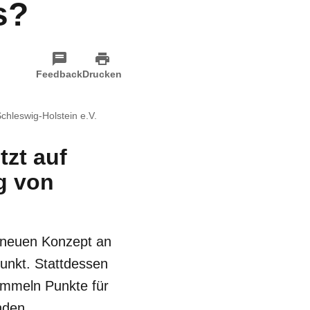
s?
Feedback
Drucken
hleswig-Holstein e.V.
zt auf
g von
m neuen Konzept an
punkt. Stattdessen
ammeln Punkte für
nden.