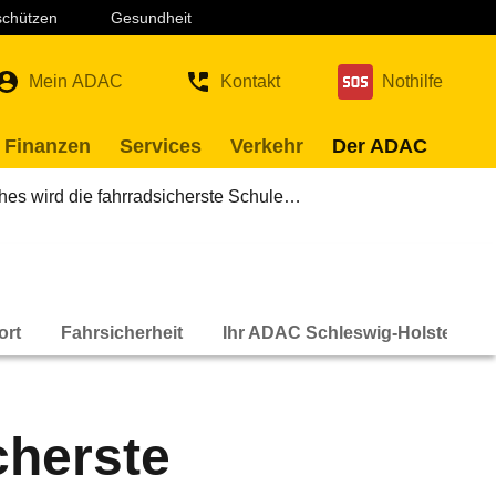
 schützen
Gesundheit
Mein ADAC
Kontakt
Nothilfe
 Finanzen
Services
Verkehr
Der ADAC
es wird die fahrradsicherste Schule…
ort
Fahrsicherheit
Ihr ADAC Schleswig-Holstein
cherste