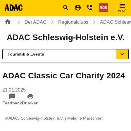
Navigation
Suche
Seiteninhalt
Fußzeile
Nothilfe
MENÜ
Der ADAC
Regionalclubs
ADAC Schleswi
ADAC Schleswig-Holstein e.V.
Touristik & Events
Übersicht
ADAC Classic Car Charity 2024
Geschäftsstellen & Reisebüros
21.01.2025
Touristik & Events
Feedback
Drucken
Verkehr & Technik
© ADAC Schleswig-Holstein e.V. | Melanie Marschner