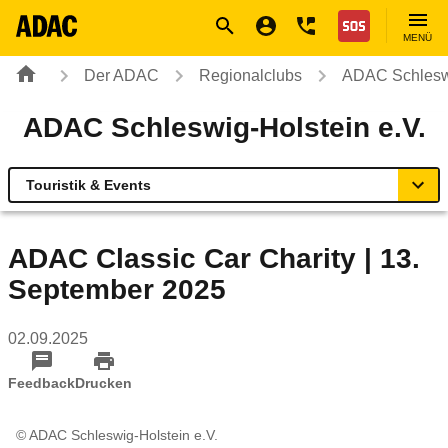
Navigation
Suche
Seiteninhalt
Fußzeile
Nothilfe
MENÜ
Der ADAC
Regionalclubs
ADAC Schleswi
ADAC Schleswig-Holstein e.V.
Touristik & Events
Übersicht
ADAC Classic Car Charity | 13.
September 2025
Geschäftsstellen & Reisebüros
02.09.2025
Touristik & Events
Feedback
Drucken
Verkehr & Technik
© ADAC Schleswig-Holstein e.V.