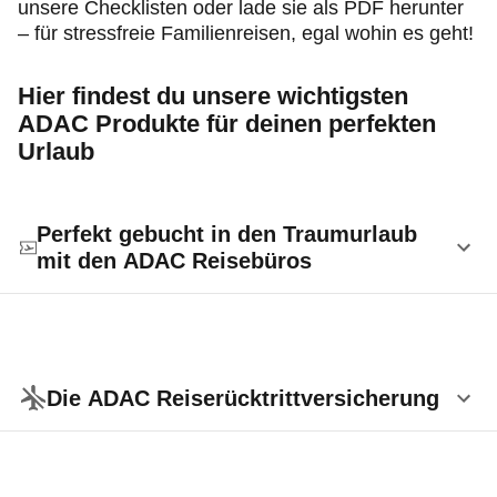
unsere Checklisten oder lade sie als PDF herunter
– für stressfreie Familienreisen, egal wohin es geht!
Hier findest du unsere wichtigsten
ADAC Produkte für deinen perfekten
Urlaub
Perfekt gebucht in den Traumurlaub
mit den ADAC Reisebüros
Badeurlaub in der Türkei? Sightseeing in Thailand?
Abenteuerurlaub in Südamerika? Oder auf einem
der wunderschönsten Kreuzfahrtschiffe rund um
Die ADAC Reiserücktrittversicherung
den Globus schippern?
Egal wohin es gehen soll: in den ADAC Reisebüros
bringen wir jeden zu seinem Traumurlaub.
Urlaub ist die schönste Zeit des Jahres.
Dazwischen kommen kann jedoch immer was: eine
Als vollwertige Reisebüros sind wir bei allen