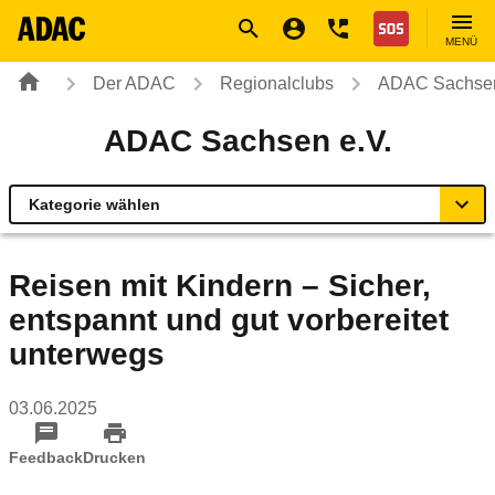
Navigation
Suche
Seiteninhalt
Fußzeile
Nothilfe
MENÜ
Der ADAC
Regionalclubs
ADAC Sachsen
ADAC Sachsen e.V.
Kategorie wählen
Übersicht
Reisen mit Kindern – Sicher,
entspannt und gut vorbereitet
Ihr Kontakt zum ADAC Sachsen
unterwegs
Motorradland Sachsen
03.06.2025
Radservice-Stationen Sachsen
Feedback
Drucken