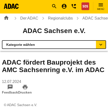
Navigation
Suche
Seiteninhalt
Fußzeile
Nothilfe
MENÜ
Der ADAC
Regionalclubs
ADAC Sachsen
ADAC Sachsen e.V.
Kategorie wählen
Übersicht
ADAC fördert Bauprojekt des
AMC Sachsenring e.V. im ADAC
Ihr Kontakt zum ADAC Sachsen
12.07.2024
Motorradland Sachsen
Feedback
Drucken
Radservice-Stationen Sachsen
© ADAC Sachsen e.V.