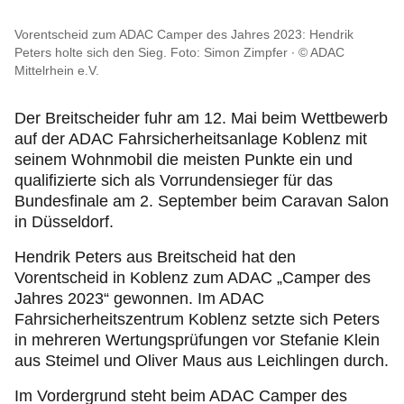
Service & Beratung
Vorentscheid zum ADAC Camper des Jahres 2023: Hendrik
Peters holte sich den Sieg. Foto: Simon Zimpfer
© ADAC
Motorsport & Ortsclubs
Mittelrhein e.V.
Ihr ADAC in Rheinland-Pfalz
Der Breitscheider fuhr am 12. Mai beim Wettbewerb
auf der ADAC Fahrsicherheitsanlage Koblenz mit
seinem Wohnmobil die meisten Punkte ein und
qualifizierte sich als Vorrundensieger für das
Bundesfinale am 2. September beim Caravan Salon
in Düsseldorf.
Hendrik Peters aus Breitscheid hat den
Vorentscheid in Koblenz zum ADAC „Camper des
Jahres 2023“ gewonnen. Im ADAC
Fahrsicherheitszentrum Koblenz setzte sich Peters
in mehreren Wertungsprüfungen vor Stefanie Klein
aus Steimel und Oliver Maus aus Leichlingen durch.
Im Vordergrund steht beim ADAC Camper des