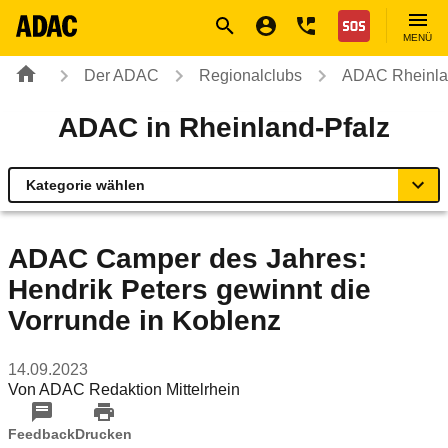
Navigation
Suche
Seiteninhalt
Fußzeile
Nothilfe
MENÜ
Der ADAC
Regionalclubs
ADAC Rheinla
ADAC in Rheinland-Pfalz
Kategorie wählen
Übersicht
ADAC Camper des Jahres:
Hendrik Peters gewinnt die
Geschäftsstellen & Reisebüros
Vorrunde in Koblenz
Urlaub & Touristik
14.09.2023
Von
ADAC Redaktion Mittelrhein
Sicherheit & Mobilität
Feedback
Drucken