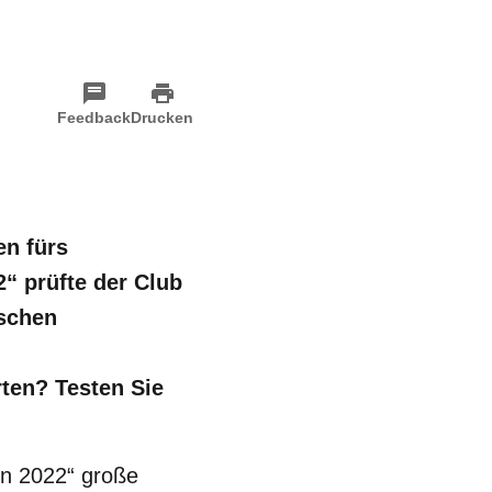
Feedback
Drucken
en fürs
“ prüfte der Club
ischen
rten? Testen Sie
en 2022“ große