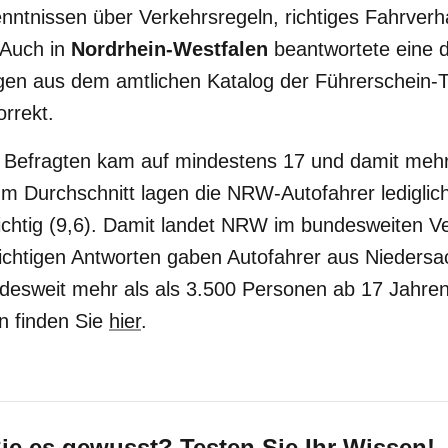
Kenntnissen über Verkehrsregeln, richtiges Fahrverh
 Auch in
Nordrhein-Westfalen
beantwortete eine d
agen aus dem amtlichen Katalog der Führerschein-T
orrekt.
r Befragten kam auf mindestens 17 und damit mehr
 Im Durchschnitt lagen die NRW-Autofahrer lediglic
ichtig (9,6). Damit landet NRW im bundesweiten Ve
richtigen Antworten gaben Autofahrer aus Niedersa
desweit mehr als als 3.500 Personen ab 17 Jahren
n finden Sie
hier
.
ie es gewusst? Testen Sie Ihr Wissen!