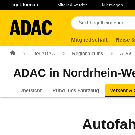
Navigation
Suche
Seiteninhalt
Fußzeile
Top Themen
Mitglied werden
Mietwagen
Mitgliedschaft
Reise &
Der ADAC
Regionalclubs
ADAC N
ADAC in Nordrhein-We
Übersicht
Rund ums Fahrzeug
Verkehr & 
Autofah