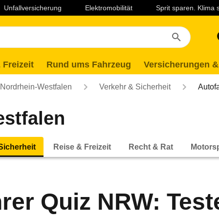
Unfallversicherung
Elektromobilität
Sprit sparen. Klima
 Freizeit
Rund ums Fahrzeug
Versicherungen &
ordrhein-Westfalen
Verkehr & Sicherheit
Autof
stfalen
Sicherheit
Reise & Freizeit
Recht & Rat
Motorsp
rer Quiz NRW: Test