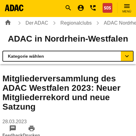
Navigation
Suche
Seiteninhalt
Fußzeile
Nothilfe
MENÜ
Der ADAC
Regionalclubs
ADAC Nordrhe
ADAC in Nordrhein-Westfalen
Kategorie wählen
Übersicht
Mitgliederversammlung des
ADAC Westfalen 2023: Neuer
Rund ums Fahrzeug
Mitgliederrekord und neue
Verkehr & Sicherheit
Satzung
Reise & Freizeit
28.03.2023
Feedback
Drucken