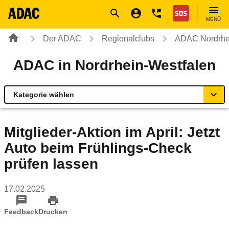
Navigation
Suche
Seiteninhalt
Fußzeile
Nothilfe
MENÜ
Der ADAC
Regionalclubs
ADAC Nordrhe
ADAC in Nordrhein-Westfalen
Kategorie wählen
Übersicht
Mitglieder-Aktion im April: Jetzt
Auto beim Frühlings-Check
Rund ums Fahrzeug
prüfen lassen
Verkehr & Sicherheit
17.02.2025
Reise & Freizeit
Feedback
Drucken