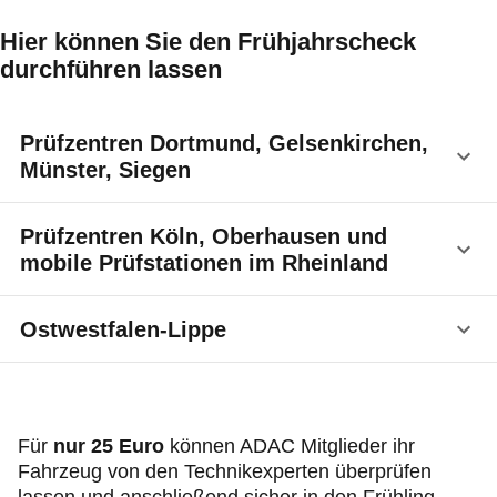
Hier können Sie den Frühjahrscheck
durchführen lassen
Prüfzentren Dortmund, Gelsenkirchen,
Münster, Siegen
ADAC Prüfzentrum Dortmund
Prüfzentren Köln, Oberhausen und
Freie-Vogel-Straße 393
mobile Prüfstationen im Rheinland
44269 Dortmund
T 0231 549 91 14
ADAC Prüfzentrum Köln
Ostwestfalen-Lippe
E-Mail:
technik.dortmund@wfa.adac.de
Luxemburger Str. 169
50939 Köln
Öffnungszeiten:
Folgende ADAC Vertragssachverständige führen
T 0221 47 27 633
Mo.-Fr.: 9 - 17 Uhr
den ADAC Frühjahrscheck durch:
E-Mail:
technik@nrh.adac.de
Für
nur 25 Euro
können ADAC Mitglieder ihr
ADAC Prüfzentrum Gelsenkirchen
Bielefeld
Öffnungszeiten:
Fahrzeug von den Technikexperten überprüfen
Sellhorststr. 8
Ing.-Büro Christöphler-Wehmeyer