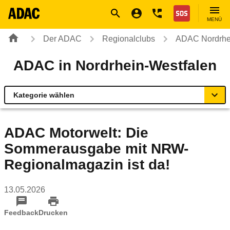
Navigation
Suche
Seiteninhalt
Fußzeile
Nothilfe
MENÜ
Der ADAC
Regionalclubs
ADAC Nordrhe
ADAC in Nordrhein-Westfalen
Kategorie wählen
Übersicht
ADAC Motorwelt: Die
Sommerausgabe mit NRW-
Rund ums Fahrzeug
Regionalmagazin ist da!
Verkehr & Sicherheit
13.05.2026
Reise & Freizeit
Feedback
Drucken