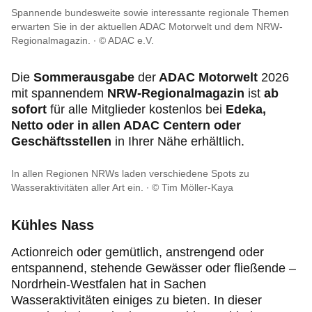
Recht & Rat
Spannende bundesweite sowie interessante regionale Themen
erwarten Sie in der aktuellen ADAC Motorwelt und dem NRW-
Regionalmagazin.
© ADAC e.V.
Motorsport & Ortsclubs
Die
Sommerausgabe
der
ADAC Motorwelt
2026
mit spannendem
NRW-Regionalmagazin
ist
ab
sofort
für alle Mitglieder kostenlos bei
Edeka,
Netto oder in allen ADAC Centern oder
Geschäftsstellen
in Ihrer Nähe erhältlich.
In allen Regionen NRWs laden verschiedene Spots zu
Wasseraktivitäten aller Art ein.
© Tim Möller-Kaya
Kühles Nass
Actionreich oder gemütlich, anstrengend oder
entspannend, stehende Gewässer oder fließende –
Nordrhein-Westfalen hat in Sachen
Wasseraktivitäten einiges zu bieten. In dieser