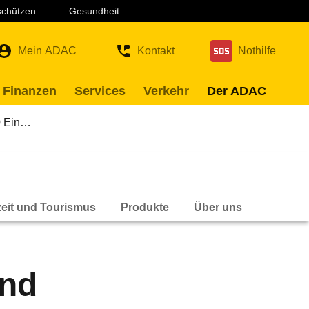
 schützen
Gesundheit
Mein ADAC
Kontakt
Nothilfe
 Finanzen
Services
Verkehr
Der ADAC
0 Ein…
zeit und Tourismus
Produkte
Über uns
und