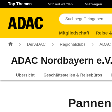
Navigation
Suche
Seiteninhalt
Fußzeile
Top Themen
Mitglied werden
Mietwagen
Mitgliedschaft
Reise &
Der ADAC
Regionalclubs
ADAC N
ADAC Nordbayern e.V
Übersicht
Geschäftsstellen & Reisebüros
Pannenh