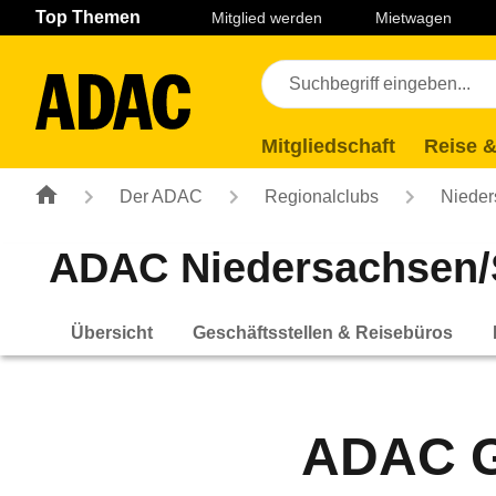
Navigation
Suche
Seiteninhalt
Fußzeile
Top Themen
Mitglied werden
Mietwagen
Mitgliedschaft
Reise &
Der ADAC
Regionalclubs
Nieder
ADAC Niedersachsen/S
Übersicht
Geschäftsstellen & Reisebüros
ADAC G