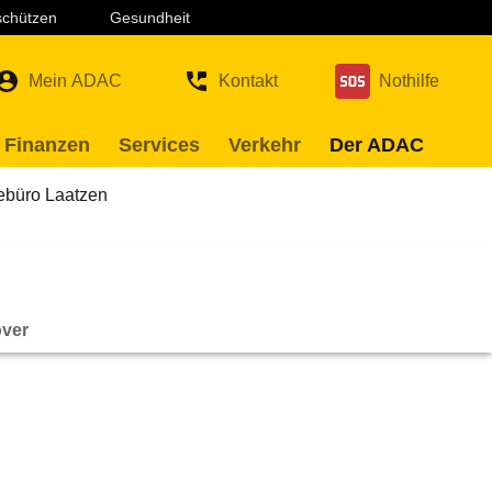
 schützen
Gesundheit
Mein ADAC
Kontakt
Nothilfe
 Finanzen
Services
Verkehr
Der ADAC
ebüro Laatzen
over