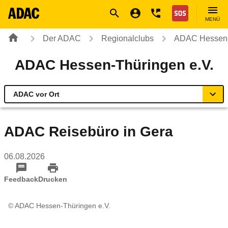
Navigation
Suche
Seiteninhalt
Fußzeile
Nothilfe
MENÜ
Der ADAC
Regionalclubs
ADAC Hessen-
ADAC Hessen-Thüringen e.V.
ADAC vor Ort
Übersicht
ADAC Reisebüro in Gera
ADAC vor Ort
06.08.2026
Reisen & Freizeit
Feedback
Drucken
Sicherheit & Mobilität
© ADAC Hessen-Thüringen e.V.