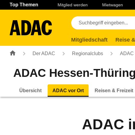
Navigation
Suche
Seiteninhalt
Fußzeile
Top Themen
Mitglied werden
Mietwagen
Mitgliedschaft
Reise &
Der ADAC
Regionalclubs
ADAC H
ADAC Hessen-Thüring
Übersicht
ADAC vor Ort
Reisen & Freizeit
ADAC i