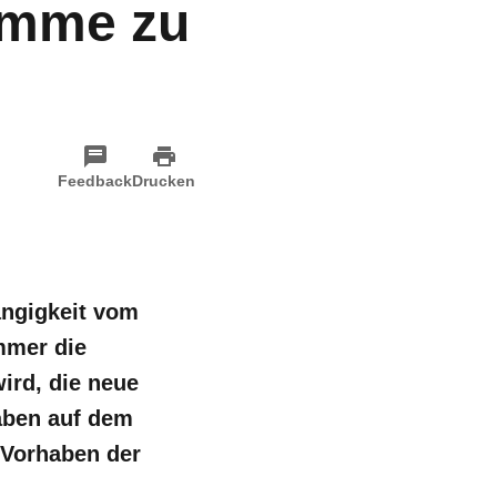
amme zu
Feedback
Drucken
ängigkeit vom
mmer die
ird, die neue
gaben auf dem
 Vorhaben der