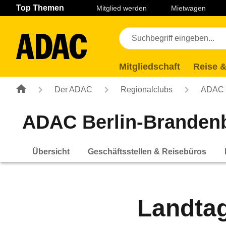
Navigation
Suche
Seiteninhalt
Fußzeile
Top Themen
Mitglied werden
Mietwagen
Mitgliedschaft
Reise &
Der ADAC
Regionalclubs
ADAC B
ADAC Berlin-Brandenb
Übersicht
Geschäftsstellen & Reisebüros
Landtag