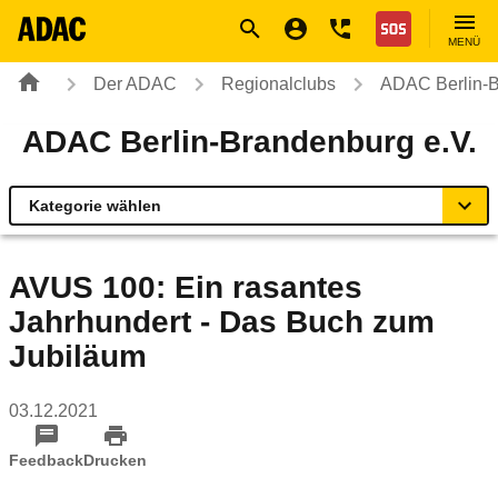
Navigation
Suche
Seiteninhalt
Fußzeile
Nothilfe
MENÜ
Der ADAC
Regionalclubs
ADAC Berlin-B
ADAC Berlin-Brandenburg e.V.
Kategorie wählen
Übersicht
AVUS 100: Ein rasantes
Jahrhundert - Das Buch zum
Geschäftsstellen & Reisebüros
Jubiläum
Rund ums Fahrzeug
03.12.2021
Verkehr & Sicherheit
Feedback
Drucken