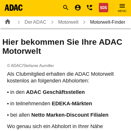
Navigation
Suche
Seiteninhalt
Fußzeile
Nothilfe
MENÜ
Der ADAC
Motorwelt
Motorwelt-Finder
Hier bekommen Sie Ihre ADAC
Motorwelt
© ADAC/Stefanie Aumiller
Als Clubmitglied erhalten die ADAC Motorwelt
kostenlos an folgenden Abholorten:
• in den
ADAC Geschäftsstellen
• in teilnehmenden
EDEKA-Märkten
• bei allen
Netto Marken-Discount Filialen
Wo genau sich ein Abholort in Ihrer Nähe