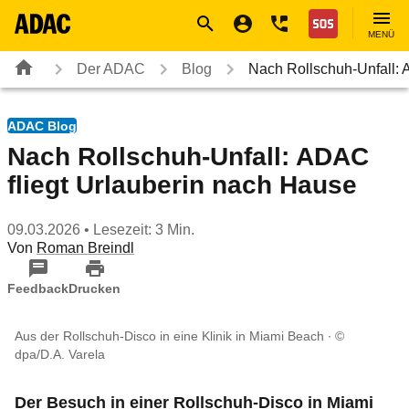
Navigation
Suche
Seiteninhalt
Fußzeile
Nothilfe
MENÜ
Der ADAC
Blog
Nach Rollschuh-Unfall: 
ADAC Blog
Nach Rollschuh-Unfall: ADAC
fliegt Urlauberin nach Hause
09.03.2026
• Lesezeit: 3 Min.
Von
Roman Breindl
Feedback
Drucken
Aus der Rollschuh-Disco in eine Klinik in Miami Beach
©
dpa/D.A. Varela
Der Besuch in einer Rollschuh-Disco in Miami