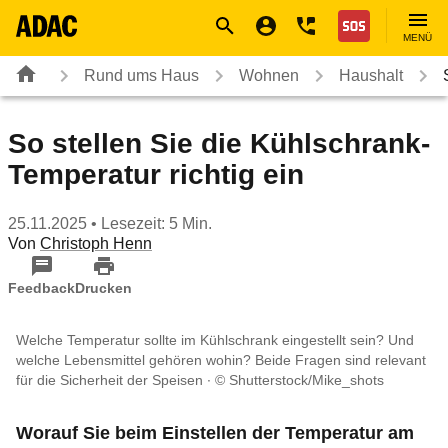
Navigation
Suche
Seiteninhalt
Fußzeile
Nothilfe
MENÜ
Rund ums Haus
Wohnen
Haushalt
So stellen Sie die Kühlschrank-
Temperatur richtig ein
25.11.2025
• Lesezeit: 5 Min.
Von
Christoph Henn
Feedback
Drucken
Welche Temperatur sollte im Kühlschrank eingestellt sein? Und
welche Lebensmittel gehören wohin? Beide Fragen sind relevant
für die Sicherheit der Speisen
© Shutterstock/Mike_shots
Worauf Sie beim Einstellen der Temperatur am