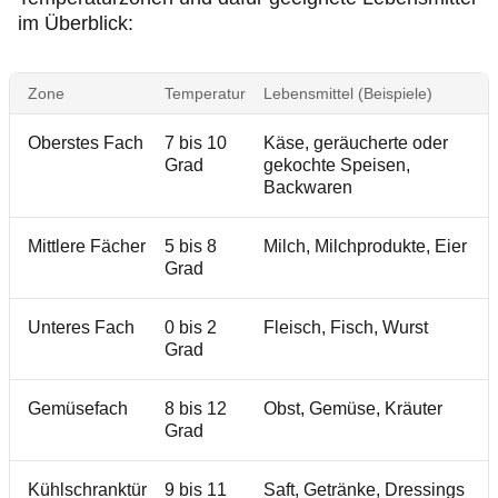
im Überblick:
Zone
Temperatur
Lebensmittel (Beispiele)
Oberstes Fach
7 bis 10
Käse, geräucherte oder
Grad
gekochte Speisen,
Backwaren
Mittlere Fächer
5 bis 8
Milch, Milchprodukte, Eier
Grad
Unteres Fach
0 bis 2
Fleisch, Fisch, Wurst
Grad
Gemüsefach
8 bis 12
Obst, Gemüse, Kräuter
Grad
Kühlschranktür
9 bis 11
Saft, Getränke, Dressings