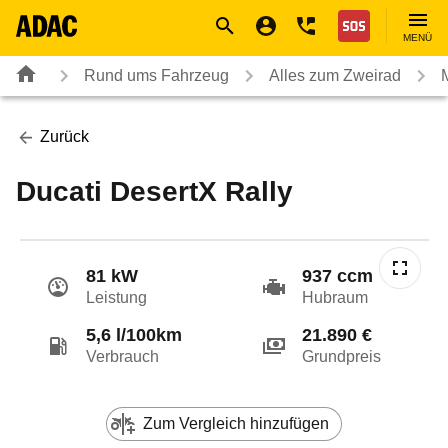
Navigation
Suche
Seiteninhalt
Fußzeile
Nothilfe
MENÜ
Rund ums Fahrzeug
Alles zum Zweirad
Zurück
Ducati DesertX Rally
81 kW
937 ccm
Leistung
Hubraum
5,6 l/100km
21.890 €
Verbrauch
Grundpreis
Zum Vergleich hinzufügen