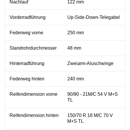
Nachlauf
122 mm
Vorderradführung
Up-Side-Down-Telegabel
Federweg vorne
250 mm
Standrohrdurchmesser
48 mm
Hinterradführung
Zweiarm-Aluschwinge
Federweg hinten
240 mm
Reifendimension vorne
90/90 - 21M/C 54 V M+S
TL
Reifendimension hinten
150/70 R 18 M/C 70 V
M+S TL