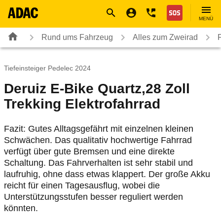
Navigation
Suche
Seiteninhalt
Fußzeile
Nothilfe
MENÜ
Rund ums Fahrzeug
Alles zum Zweirad
Tiefeinsteiger Pedelec 2024
Deruiz E-Bike Quartz,28 Zoll
Trekking Elektrofahrrad
Fazit: Gutes Alltagsgefährt mit einzelnen kleinen
Schwächen. Das qualitativ hochwertige Fahrrad
verfügt über gute Bremsen und eine direkte
Schaltung. Das Fahrverhalten ist sehr stabil und
laufruhig, ohne dass etwas klappert. Der große Akku
reicht für einen Tagesausflug, wobei die
Unterstützungsstufen besser reguliert werden
könnten.