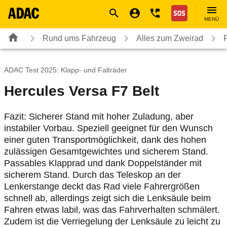
Navigation
Suche
Seiteninhalt
Fußzeile
Nothilfe
MENÜ
Rund ums Fahrzeug
Alles zum Zweirad
ADAC Test 2025: Klapp- und Falträder
Hercules Versa F7 Belt
Fazit: Sicherer Stand mit hoher Zuladung, aber
instabiler Vorbau. Speziell geeignet für den Wunsch
einer guten Transportmöglichkeit, dank des hohen
zulässigen Gesamtgewichtes und sicherem Stand.
Passables Klapprad und dank Doppelständer mit
sicherem Stand. Durch das Teleskop an der
Lenkerstange deckt das Rad viele Fahrergrößen
schnell ab, allerdings zeigt sich die Lenksäule beim
Fahren etwas labil, was das Fahrverhalten schmälert.
Zudem ist die Verriegelung der Lenksäule zu leicht zu