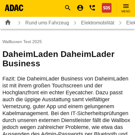
Navigation
Suche
Seiteninhalt
Fußzeile
Nothilfe
MENÜ
Rund ums Fahrzeug
Elektromobilität
Ele
Wallboxen Test 2025
DaheimLaden DaheimLader
Business
Fazit: Die DaheimLader Business von DaheimLaden
ist mit ihrem großen Touchscreen und der
Hochglanzfront ein echter Eyecatcher. Dazu passt
auch die üppige Ausstattung samt vielfältiger
Vernetzung, guter App und einem gelungenem
Kabelmanagement. Bei den IT-Sicherheitsprüfungen
durch unseren externen Dienstleister fällt die Wallbox
jedoch wegen zahlreicher Probleme, wie etwa das
Aussenden des Admin-Passworts per Bluetooth und